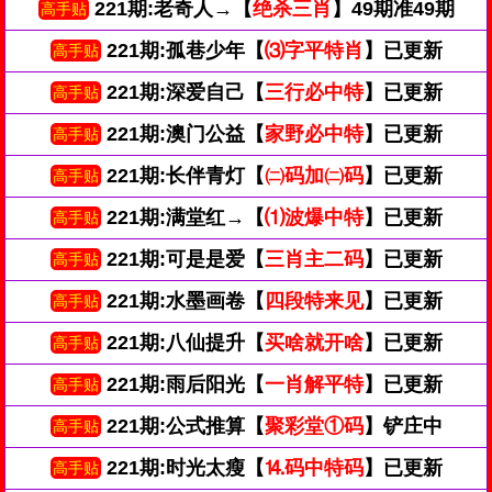
221期:老奇人→【
绝杀三肖
】49期准49期
高手贴
221期:孤巷少年【
⑶字平特肖
】已更新
高手贴
221期:深爱自己【
三行必中特
】已更新
高手贴
221期:澳门公益【
家野必中特
】已更新
高手贴
221期:长伴青灯【
㈡码加㈡码
】已更新
高手贴
221期:满堂红→【
⑴波爆中特
】已更新
高手贴
221期:可是是爱【
三肖主二码
】已更新
高手贴
221期:水墨画卷【
四段特来见
】已更新
高手贴
221期:八仙提升【
买啥就开啥
】已更新
高手贴
221期:雨后阳光【
一肖解平特
】已更新
高手贴
221期:公式推算【
聚彩堂①码
】铲庄中
高手贴
221期:时光太瘦【
⒕码中特码
】已更新
高手贴