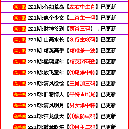
221期:心如荒岛【
左右中生肖
】已更新
高手贴
221期:像个少女【
二肖主一码
】已更新
高手贴
221期:财神爷到【
两肖三码
】→已更新
高手贴
221期:山高水长【
⒊行主⑶码
】已更新
高手贴
221期:精英高手【
精准杀一波
】已更新
高手贴
221期:栀璃鸢年【
精英⑺码数
】已更新
高手贴
221期:放飞童年【
⑴尾爆中特
】已更新
高手贴
221期:清风徐徐【
三肖加三码
】已更新
高手贴
221期:旧巷情人【
平特★⑴尾
】已更新
高手贴
221期:清风明月【
男女爆中特
】已更新
高手贴
221期:狂龙傲天【
⑴波防㈢码
】已更新
高手贴
221期:鼓瑟吹笙【
①肖主二码
】已更新
高手贴