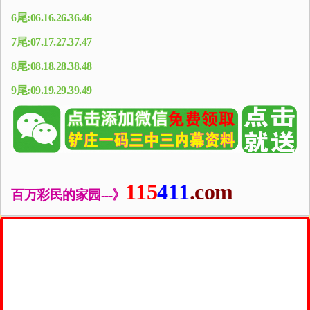
6尾:06.16.26.36.46
7尾:07.17.27.37.47
8尾:08.18.28.38.48
9尾:09.19.29.39.49
115
411
.com
百万彩民的家园---》