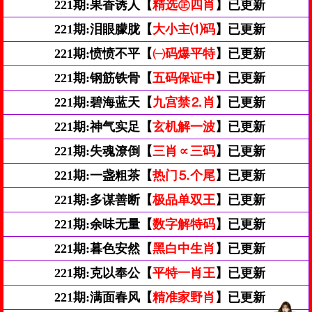
221期:
果香诱人【
精选㊣四肖
】已更新
221期:
泪眼朦胧【
大小主⑴码
】已更新
221期:
愤愤不平【
㈠码爆平特
】已更新
221期:
钢筋铁骨【
五码保证中
】已更新
221期:
碧海蓝天【
九宫禁⒉肖
】已更新
221期:
神气实足【
玄机解一波
】已更新
221期:
失魂潦倒【
三肖∝三码
】已更新
221期:
一盏粗茶【
热门⒌个尾
】已更新
221期:
多谋善断【
极品单双王
】已更新
221期:
余味无量【
数字解特码
】已更新
221期:
暮色安然【
黑白中生肖
】已更新
221期:
克以奉公【
平特一肖王
】已更新
221期:
满面春风【
精准家野肖
】已更新