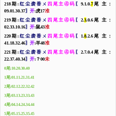
218期:
红尘袭香
ㄨ
四尾主④码
〖
9.1.0.
7
尾 主：
09.01.30.37
〗
开
:虎17
准
219期:
红尘袭香
ㄨ
四尾主④码
〖
2.
3
.0.6尾 主：
02.33.10.16
〗
开
:鼠43
准
220期:
红尘袭香
ㄨ
四尾主④码
〖
1.
8
.2.6尾 主：
41.18.32.46
〗
开
:羊48
准
221期:
红尘袭香
ㄨ
四尾主④码
〖
2.7.0.4尾 主：
22.37.40.34
〗
开
:？00
未
0尾:10.20.30.40
1尾:01.11.21.31.41
2尾:02.12.22.32.42
3尾:03.13.23.33.43
4尾:04.14.24.34.44
5尾:05.15.25.35.45